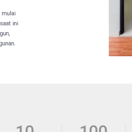
i mulai
aat ini
gun,
gunan.
10
100