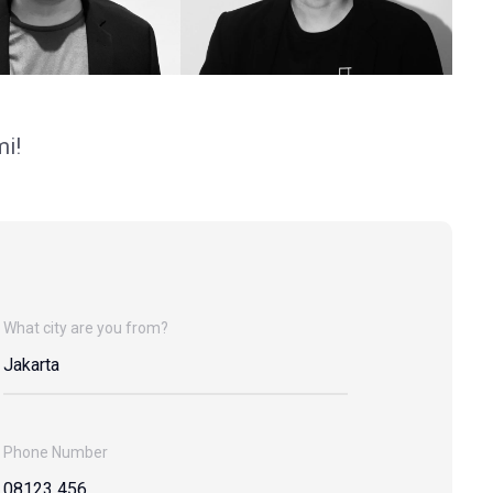
mi!
What city are you from?
Phone Number